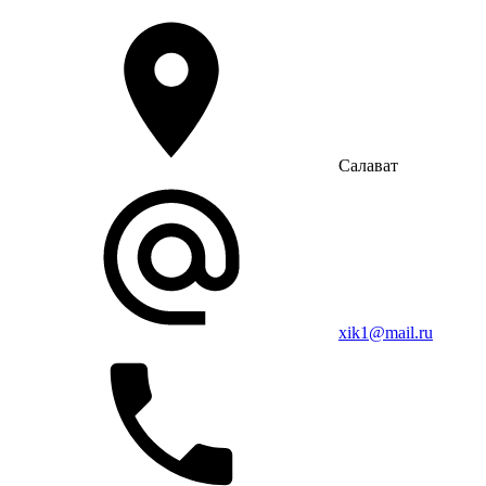
Салават
xik1@mail.ru