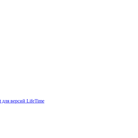
для версий LifeTime