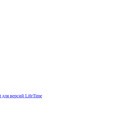
для версий LifeTime