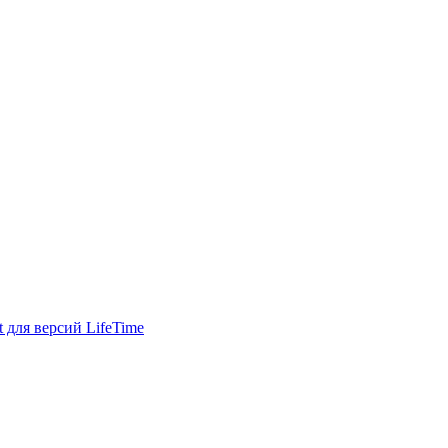
для версий LifeTime