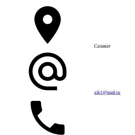
Салават
xik1@mail.ru