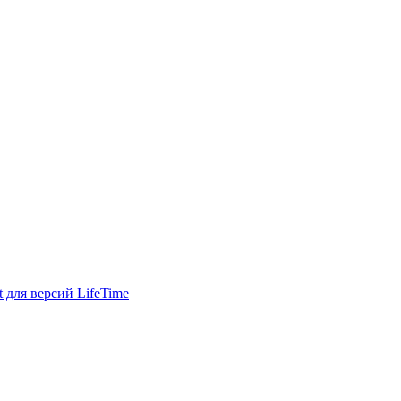
для версий LifeTime