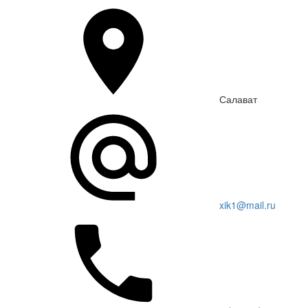
Салават
xik1@mail.ru