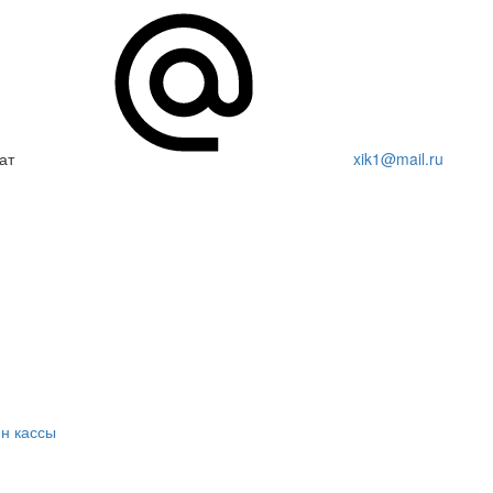
ат
xik1@mail.ru
н кассы