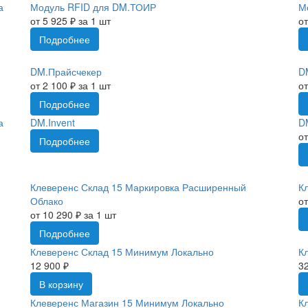
а
Модуль RFID для DM.ТОИР
М
от 5 925 ₽ за 1 шт
от
Подробнее
DM.Прайсчекер
D
от 2 100 ₽ за 1 шт
от
Подробнее
а
DM.Invent
D
от
Подробнее
Клеверенс Склад 15 Маркировка Расширенный
К
Облако
от
от 10 290 ₽ за 1 шт
Подробнее
Клеверенс Склад 15 Минимум Локально
К
12 900 ₽
32
В корзину
Клеверенс Магазин 15 Минимум Локально
К