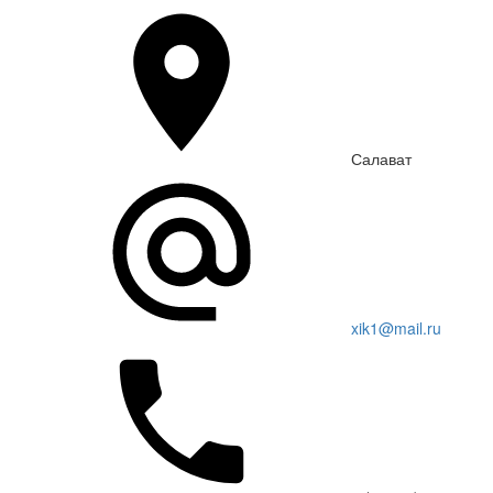
Салават
xik1@mail.ru