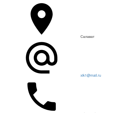
Салават
xik1@mail.ru