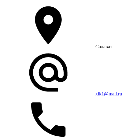
Салават
xik1@mail.ru