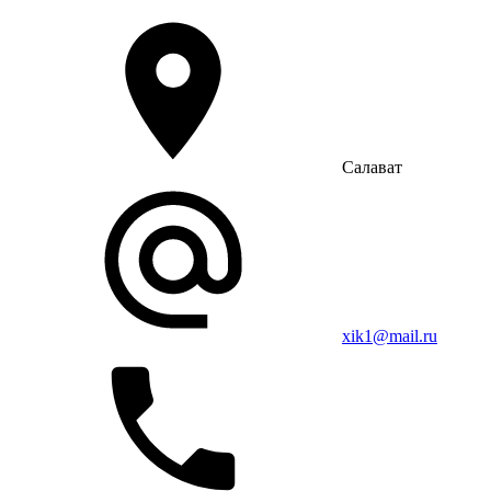
Салават
xik1@mail.ru