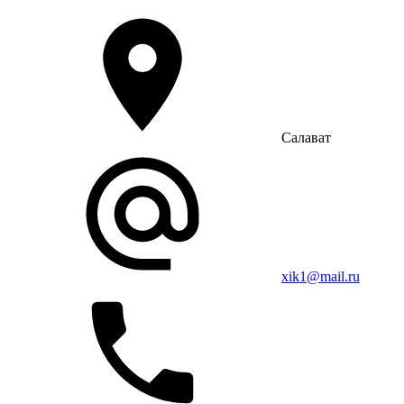
Салават
xik1@mail.ru